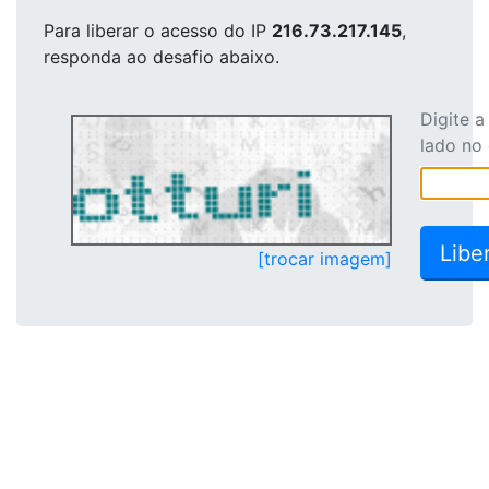
Para liberar o acesso
do IP
216.73.217.145
,
responda ao desafio abaixo.
Digite 
lado no
[trocar imagem]